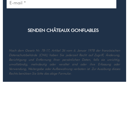
Nach dem Gesetz Nr. 78-17, Artikel 36 vom 6. Januar 1978 der französischen
Datenschutzbehörde (CNIL) haben Sie jederzeit Recht auf Zugriff, Änderung,
Berichtigung und Entfernung Ihrer persönlichen Daten, falls sie unrichtig,
unvollständig, mehrdeutig oder veraltet sind oder ihre Erfassung oder
Verwendung, Weitergabe oder Aufbewahrung verboten ist. Zur Ausübung dieses
Rechts benützen Sie bitte das obige Formular.