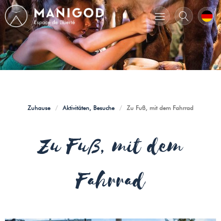
Zuhause
/
Aktivitäten, Besuche
/
Zu Fuß, mit dem Fahrrad
Zu Fuß, mit dem
Fahrrad