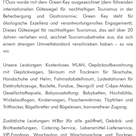
l’Ours wurde mit dem Green Key ausgezeichnet (dem führenden
internationalen Gütesiegel für nachhaltigen Tourismus in der
Beherbergung und Gastronomie; Green Key steht für
ökologische Exzellenz und verantwortungsvolles Engagement).
Dieses Gütesiegel für nachhaltigen Tourismus, das seit über 20
Jahren verliehen wird, zeichnet Tourismusbetriebe aus, die sich
einem strengen Umweltstandard verschrieben haben – so wie
wir.
Unsere Leistungen: Kostenloses WLAN, Gepäckaufbewahrung
mit Gepäckwagen, Skiraum mit Trocknern für Skischuhe,
Handschuhe und Helm, Fahrradabstellraum, Ladestationen für
Elektrofahrzeuge, Raclette, Fondue, Steingrill und Crêpe-Maker,
Gesellschaftsspiele, Babyausstattung: Babybetten, Hochstühle,
Wickelauflagen, Kinderwagen, Flaschenwärmer, Töpfchen und
Tritthocker, Bügelbretter und Bügeleisen, barrierefreier Zugang.
Zusätzliche Leistungen: M'Bar (für alle geöffnet), Gebäck- und
Brotbestellungen, Catering-Service, Lebensmittel-Lieferservice,
VIP-Empfang, Waschsalon mit Waschmaschine und Trockner,