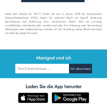
Nach dem Gesetz Nr. 78-17, Artikel 36 vom 6. Januar 1978 der französischen
Datenschutzbehörde (CNIL) haben Sie jederzeit Recht auf Zugriff, Änderung,
Berichtigung und Entfernung Ihrer persönlichen Daten, falls sie unrichtig,
unvollständig, mehrdeutig oder veraltet sind oder ihre Erfassung oder Verwendung,
Weitergabe oder Aufbewahrung verboten ist. Zur Ausübung dieses Rechts benützen
Sie bitte das obige Formular.
Manigod und ich
Laden Sie die App herunter