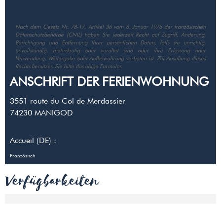
Nach dem Gesetz Nr. 78-17, Artikel 36 vom 6. Januar 1978 der französischen
Datenschutzbehörde (CNIL) haben Sie jederzeit Recht auf Zugriff, Änderung,
Berichtigung und Entfernung Ihrer persönlichen Daten, falls sie unrichtig,
unvollständig, mehrdeutig oder veraltet sind oder ihre Erfassung oder
Verwendung, Weitergabe oder Aufbewahrung verboten ist. Zur Ausübung dieses
Rechts benützen Sie bitte das obige Formular.
ANSCHRIFT DER FERIENWOHNUNG
3551 route du Col de Merdassier
74230
MANIGOD
Accueil (DE) :
Französisch
Verfügbarkeiten