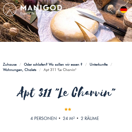
Zuhause
/
Oder schlafen? Wo sollen wir essen ?
/
Unterkunfte
/
Wohnungen, Chalets
/
Apt 311 "Le Charvin"
Apt 311 "Le Charvin"
4
PERSONEN
24
M²
2
RÄUME