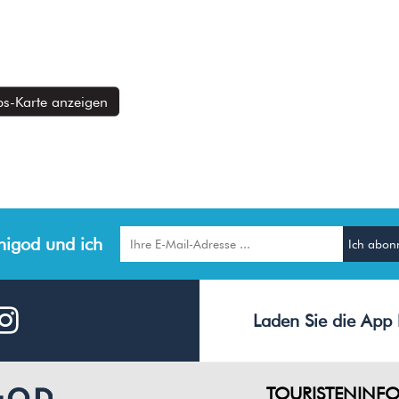
s-Karte anzeigen
igod und ich
Laden Sie die App 
TOURISTENINF