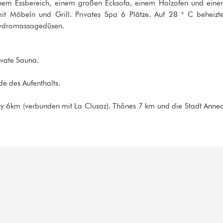
nem Essbereich, einem großen Ecksofa, einem Holzofen und ein
mit Möbeln und Grill. Privates Spa 6 Plätze. Auf 28 ° C beheizt
Hydromassagedüsen.
ivate Sauna.
de des Aufenthalts.
ry 6km (verbunden mit La Clusaz). Thônes 7 km und die Stadt Anne