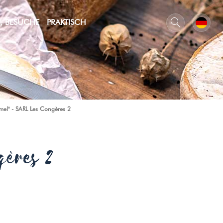
N, BESUCHE
PRAKTISCH
mel" - SARL Les Congères 2
gères 2