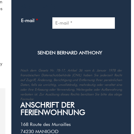
em
MEINE DATEN
es
E-mail
*
cy
Nach dem Gesetz Nr. 78-17, Artikel 36 vom 6. Januar 1978 der
französischen Datenschutzbehörde (CNIL) haben Sie jederzeit Recht
auf Zugriff, Änderung, Berichtigung und Entfernung Ihrer persönlichen
Daten, falls sie unrichtig, unvollständig, mehrdeutig oder veraltet sind
oder ihre Erfassung oder Verwendung, Weitergabe oder Aufbewahrung
verboten ist. Zur Ausübung dieses Rechts benützen Sie bitte das obige
Formular.
ANSCHRIFT DER
FERIENWOHNUNG
168 Route des Murailles
74230
MANIGOD