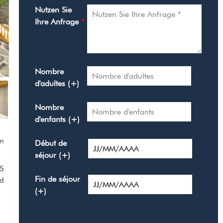
Nutzen Sie
Ihre Anfrage
*
Nombre
d'adultes (+)
Nombre
d'enfants (+)
em
Début de
séjour (+)
75
Fin de séjour
ad
(+)