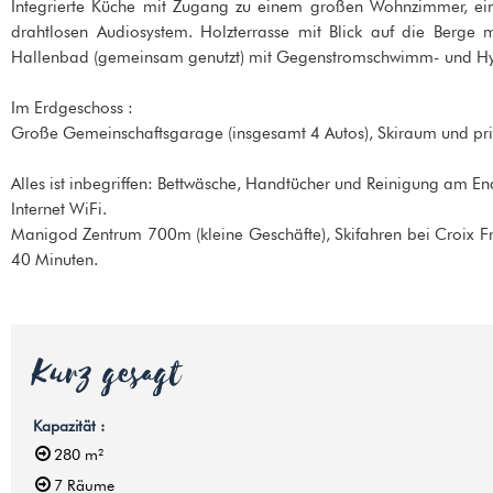
Integrierte Küche mit Zugang zu einem großen Wohnzimmer, ei
drahtlosen Audiosystem. Holzterrasse mit Blick auf die Berge 
Hallenbad (gemeinsam genutzt) mit Gegenstromschwimm- und 
Im Erdgeschoss :
Große Gemeinschaftsgarage (insgesamt 4 Autos), Skiraum und pr
Alles ist inbegriffen: Bettwäsche, Handtücher und Reinigung am En
Internet WiFi.
Manigod Zentrum 700m (kleine Geschäfte), Skifahren bei Croix F
40 Minuten.
Kurz gesagt
Kapazität
:
280
m²
7
Räume