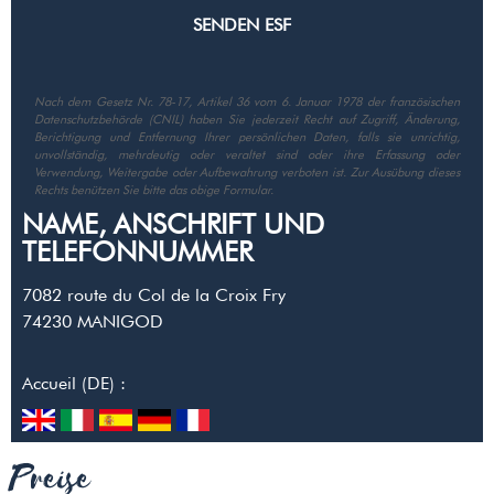
Nach dem Gesetz Nr. 78-17, Artikel 36 vom 6. Januar 1978 der französischen
Datenschutzbehörde (CNIL) haben Sie jederzeit Recht auf Zugriff, Änderung,
Berichtigung und Entfernung Ihrer persönlichen Daten, falls sie unrichtig,
unvollständig, mehrdeutig oder veraltet sind oder ihre Erfassung oder
Verwendung, Weitergabe oder Aufbewahrung verboten ist. Zur Ausübung dieses
Rechts benützen Sie bitte das obige Formular.
NAME, ANSCHRIFT UND
TELEFONNUMMER
7082 route du Col de la Croix Fry
74230
MANIGOD
Accueil (DE) :
Preise