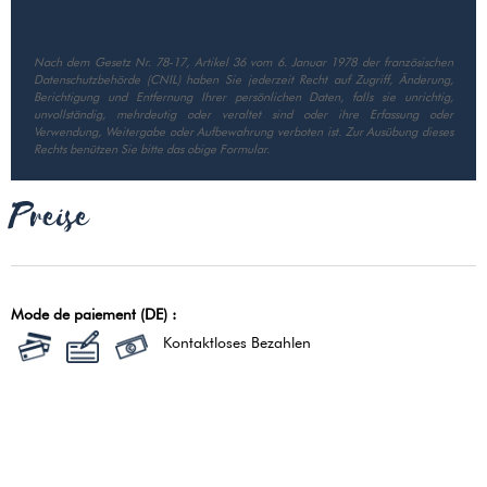
Nach dem Gesetz Nr. 78-17, Artikel 36 vom 6. Januar 1978 der französischen
Datenschutzbehörde (CNIL) haben Sie jederzeit Recht auf Zugriff, Änderung,
Berichtigung und Entfernung Ihrer persönlichen Daten, falls sie unrichtig,
unvollständig, mehrdeutig oder veraltet sind oder ihre Erfassung oder
Verwendung, Weitergabe oder Aufbewahrung verboten ist. Zur Ausübung dieses
Rechts benützen Sie bitte das obige Formular.
Preise
Mode de paiement (DE) :
Kontaktloses Bezahlen