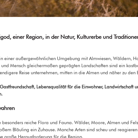
d, einer Region, in der Natur, Kulturerbe und Traditione
 in einer außergewöhnlichen Umgebung mit Almwiesen, Wäldern, Ho
r und Mensch gleichermaßen geprägten Landschaften sind ein kostba
ebendigere Reise unternehmen, mitten in die Almen und näher zu den 
Gastfreundschaft, Lebensqualität für die Einwohner, Landwirtschaft u
n.
wahren
besonders reiche Flora und Fauna. Wälder, Moore, Almen und Felsw
ßem Bläuling ein Zuhause. Manche Arten sind scheu und reagieren e
ine große Herausforderung für die Region.