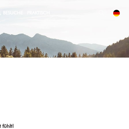
N, BESUCHE
PRAKTISCH
 fühlt!