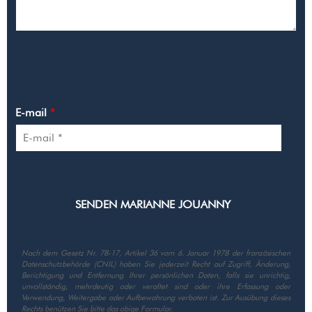
MEINE DATEN
E-mail
*
Nach dem Gesetz Nr. 78-17, Artikel 36 vom 6. Januar 1978 der französischen
Datenschutzbehörde (CNIL) haben Sie jederzeit Recht auf Zugriff, Änderung,
Berichtigung und Entfernung Ihrer persönlichen Daten, falls sie unrichtig,
unvollständig, mehrdeutig oder veraltet sind oder ihre Erfassung oder
Verwendung, Weitergabe oder Aufbewahrung verboten ist. Zur Ausübung dieses
Rechts benützen Sie bitte das obige Formular.