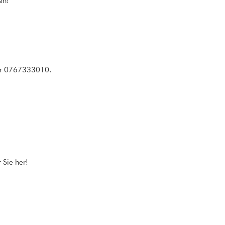
en!
nter 0767333010.
r Sie her!