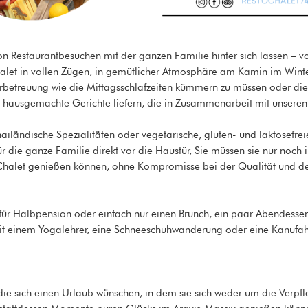
von Restaurantbesuchen mit der ganzen Familie hinter sich lassen – 
halet in vollen Zügen, in gemütlicher Atmosphäre am Kamin im Wint
betreuung wie die Mittagsschlafzeiten kümmern zu müssen oder die
ns hausgemachte Gerichte liefern, die in Zusammenarbeit mit unser
ailändische Spezialitäten oder vegetarische, gluten- und laktosefreie
ür die ganze Familie direkt vor die Haustür, Sie müssen sie nur noch i
 Chalet genießen können, ohne Kompromisse bei der Qualität und der
!
t für Halbpension oder einfach nur einen Brunch, ein paar Abendess
 einem Yogalehrer, eine Schneeschuhwanderung oder eine Kanufah
, die sich einen Urlaub wünschen, in dem sie sich weder um die Ver