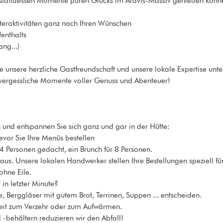
d stattdessen Momente puren Glücks im Aravis-Massiv genießen könn
aktivitäten ganz nach Ihren Wünschen
enthalts
ng...)
ie unsere herzliche Gastfreundschaft und unsere lokale Expertise u
 unvergessliche Momente voller Genuss und Abenteuer!
 und entspannen Sie sich ganz und gar in der Hütte:
bevor Sie Ihre Menüs bestellen
 Personen gedacht, ein Brunch für 8 Personen.
us. Unsere lokalen Handwerker stellen Ihre Bestellungen speziell fü
ohne Eile.
in letzter Minute?
, Berggläser mit gutem Brot, Terrinen, Suppen ... entscheiden.
eit zum Verzehr oder zum Aufwärmen.
-behältern reduzieren wir den Abfall!