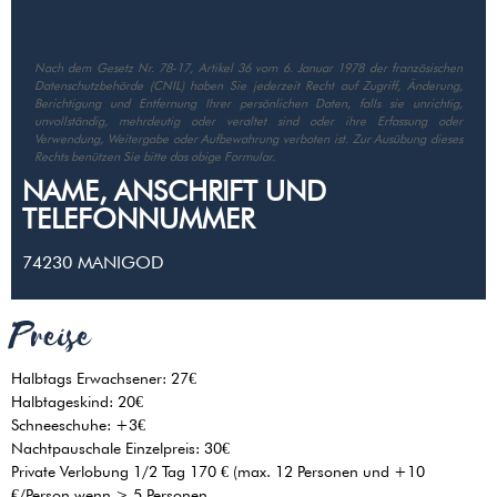
Nach dem Gesetz Nr. 78-17, Artikel 36 vom 6. Januar 1978 der französischen
Datenschutzbehörde (CNIL) haben Sie jederzeit Recht auf Zugriff, Änderung,
Berichtigung und Entfernung Ihrer persönlichen Daten, falls sie unrichtig,
unvollständig, mehrdeutig oder veraltet sind oder ihre Erfassung oder
Verwendung, Weitergabe oder Aufbewahrung verboten ist. Zur Ausübung dieses
Rechts benützen Sie bitte das obige Formular.
NAME, ANSCHRIFT UND
TELEFONNUMMER
74230
MANIGOD
Preise
Halbtags Erwachsener: 27€
Halbtageskind: 20€
Schneeschuhe: +3€
Nachtpauschale Einzelpreis: 30€
Private Verlobung 1/2 Tag 170 € (max. 12 Personen und +10
€/Person wenn > 5 Personen