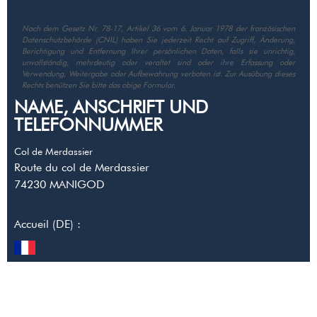
Nach dem Gesetz Nr. 78-17, Artikel 36 vom 6. Januar 1978 der französischen
Datenschutzbehörde (CNIL) haben Sie jederzeit Recht auf Zugriff, Änderung,
Berichtigung und Entfernung Ihrer persönlichen Daten, falls sie unrichtig,
unvollständig, mehrdeutig oder veraltet sind oder ihre Erfassung oder
Verwendung, Weitergabe oder Aufbewahrung verboten ist. Zur Ausübung dieses
Rechts benützen Sie bitte das obige Formular.
NAME, ANSCHRIFT UND
TELEFONNUMMER
Col de Merdassier
Route du col de Merdassier
74230
MANIGOD
Accueil (DE) :