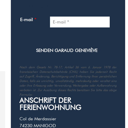
MEINE DATEN
E-mail
*
Nach dem Gesetz Nr. 78-17, Artikel 36 vom 6. Januar 1978 der
französischen Datenschutzbehörde (CNIL) haben Sie jederzeit Recht
auf Zugriff, Änderung, Berichtigung und Entfernung Ihrer persönlichen
Daten, falls sie unrichtig, unvollständig, mehrdeutig oder veraltet sind
oder ihre Erfassung oder Verwendung, Weitergabe oder Aufbewahrung
verboten ist. Zur Ausübung dieses Rechts benützen Sie bitte das obige
Formular.
ANSCHRIFT DER
FERIENWOHNUNG
Col de Merdassier
74230
MANIGOD