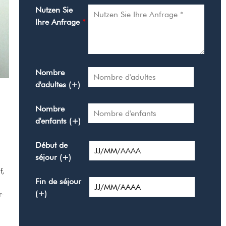
Nutzen Sie
Ihre Anfrage
*
Nombre
d'adultes (+)
Nombre
d'enfants (+)
Début de
séjour (+)
f,
Fin de séjour
(+)
r-