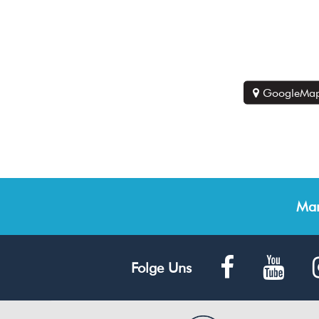
GoogleMap
Man
Folge Uns