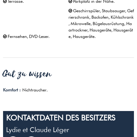
Terrasse
Parkplatz in der Nähe
Geschirrspüler
Staubsauger
Gef
rierschrank
Backofen
Kühlschrank
Mikrowelle
Bügelausrüstung
Ha
artrockner
Hausgeräte
Hausgerät
Fernsehen
DVD-Leser
e
Hausgeräte
Gut zu wissen
Komfort :
Nichtraucher
KONTAKTDATEN DES BESITZERS
Lydie et Claude Léger