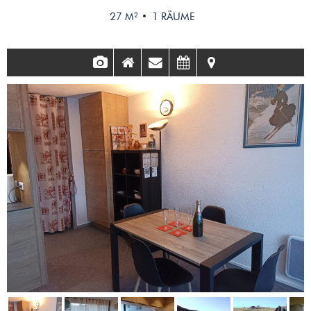
27
M²
1
RÄUME