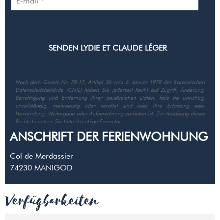
Nach dem Gesetz Nr. 78-17, Artikel 36 vom 6. Januar 1978 der französischen
Datenschutzbehörde (CNIL) haben Sie jederzeit Recht auf Zugriff, Änderung,
Berichtigung und Entfernung Ihrer persönlichen Daten, falls sie unrichtig,
unvollständig, mehrdeutig oder veraltet sind oder ihre Erfassung oder
Verwendung, Weitergabe oder Aufbewahrung verboten ist. Zur Ausübung dieses
Rechts benützen Sie bitte das obige Formular.
ANSCHRIFT DER FERIENWOHNUNG
Col de Merdassier
74230
MANIGOD
Verfügbarkeiten