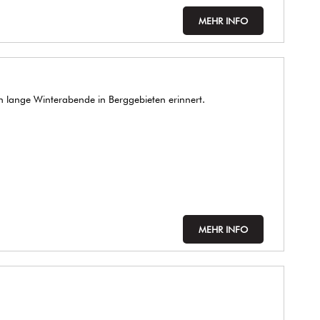
MEHR INFO
an lange Winterabende in Berggebieten erinnert.
MEHR INFO